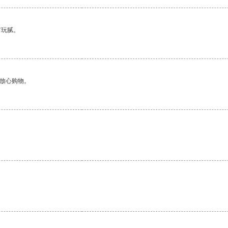
有玩腻。
够放心购物。
。