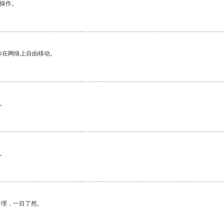
悉操作。
你在网络上自由移动。
。
。
合理，一目了然。