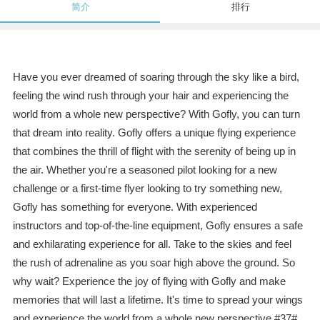
简介
排行
Have you ever dreamed of soaring through the sky like a bird,
feeling the wind rush through your hair and experiencing the
world from a whole new perspective? With Gofly, you can turn
that dream into reality. Gofly offers a unique flying experience
that combines the thrill of flight with the serenity of being up in
the air. Whether you're a seasoned pilot looking for a new
challenge or a first-time flyer looking to try something new,
Gofly has something for everyone. With experienced
instructors and top-of-the-line equipment, Gofly ensures a safe
and exhilarating experience for all. Take to the skies and feel
the rush of adrenaline as you soar high above the ground. So
why wait? Experience the joy of flying with Gofly and make
memories that will last a lifetime. It's time to spread your wings
and experience the world from a whole new perspective.#37#