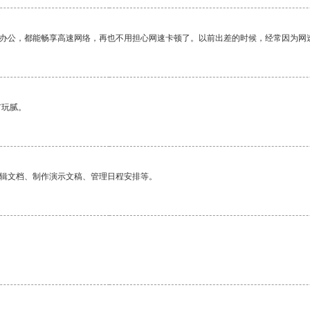
作办公，都能畅享高速网络，再也不用担心网速卡顿了。以前出差的时候，经常因为网
有玩腻。
编辑文档、制作演示文稿、管理日程安排等。