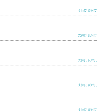
支持
[0]
反对
[0]
支持
[0]
反对
[0]
支持
[0]
反对
[0]
支持
[0]
反对
[0]
支持
[0]
反对
[0]