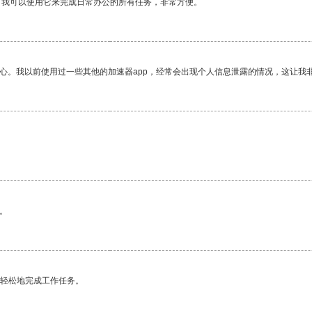
。我可以使用它来完成日常办公的所有任务，非常方便。
放心。我以前使用过一些其他的加速器app，经常会出现个人信息泄露的情况，这让我
。
更轻松地完成工作任务。