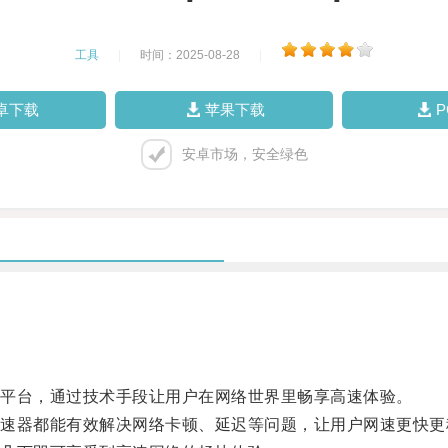
工具
|
时间：2025-08-28
|
卓下载
苹果下载
安卓市场，安全绿色
平台，通过技术手段让用户在网络世界里畅享高速体验。
器都能有效解决网络卡顿、延迟等问题，让用户网速更快更