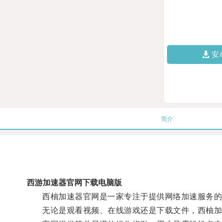
安
简介
西游加速器官网下载电脑版
西柚加速器官网是一家专注于提供网络加速服务的
无论是观看视频、在线游戏还是下载文件，西柚加速