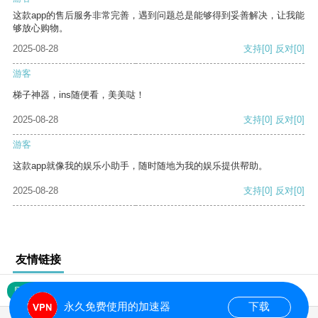
这款app的售后服务非常完善，遇到问题总是能够得到妥善解决，让我能
够放心购物。
2025-08-28
支持
[0]
反对
[0]
游客
梯子神器，ins随便看，美美哒！
2025-08-28
支持
[0]
反对
[0]
游客
这款app就像我的娱乐小助手，随时随地为我的娱乐提供帮助。
2025-08-28
支持
[0]
反对
[0]
友情链接
网站地图
永久免费使用的加速器
下载