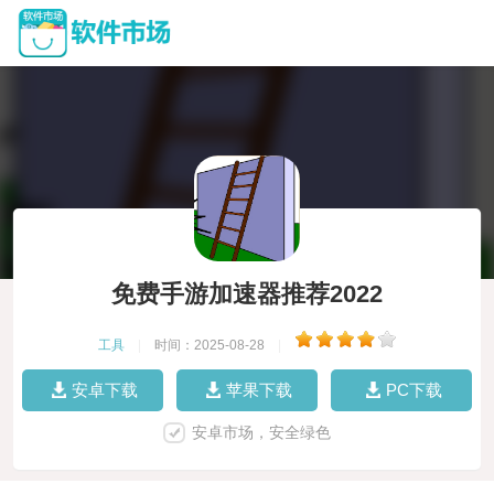
免费手游加速器推荐2022
工具
|
时间：2025-08-28
|
安卓下载
苹果下载
PC下载
安卓市场，安全绿色