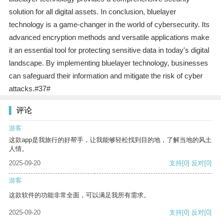
solution for all digital assets. In conclusion, bluelayer
technology is a game-changer in the world of cybersecurity. Its
advanced encryption methods and versatile applications make
it an essential tool for protecting sensitive data in today's digital
landscape. By implementing bluelayer technology, businesses
can safeguard their information and mitigate the risk of cyber
attacks.#37#
评论
游客
这款app是我旅行的好帮手，让我能够轻松找到目的地，了解当地的风土
人情。
2025-09-20
支持
[0]
反对
[0]
游客
这款软件的功能非常全面，可以满足我所有需求。
2025-09-20
支持
[0]
反对
[0]