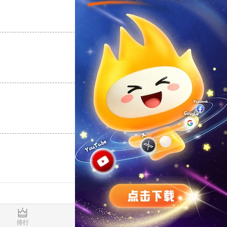
支持
[0]
反对
[0]
支持
[0]
反对
[0]
支持
[0]
反对
[0]
0.016096s
排行
推荐